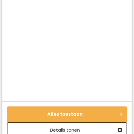
Oceaan. Vanaf San Francisco vlieg je in een paar uur tijd
en voor een leuk prijsje naar het eiland toe. Een flinke reis
om er te komen, maar dan sta je wel met een glas
champagne op een van de mooiste plekken op aarde…
Met dit uitzicht op zo`n prachtig strand moet je bijna wel
een glas champagne drinken.
Alles toestaan
Deel dit artikel
Details tonen