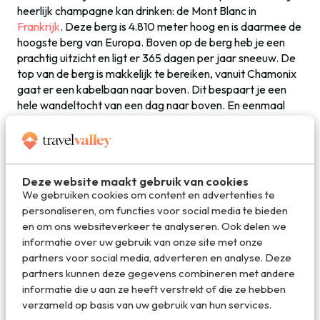
heerlijk champagne kan drinken: de Mont Blanc in
Frankrijk
. Deze berg is 4.810 meter hoog en is daarmee de
hoogste berg van Europa. Boven op de berg heb je een
prachtig uitzicht en ligt er 365 dagen per jaar sneeuw. De
top van de berg is makkelijk te bereiken, vanuit Chamonix
gaat er een kabelbaan naar boven. Dit bespaart je een
hele wandeltocht van een dag naar boven. En eenmaal
boven heb je fantastisch uitzicht, waar een lekker glaasje
bubbels bijhoort!
Deze website maakt gebruik van cookies
We gebruiken cookies om content en advertenties te
personaliseren, om functies voor social media te bieden
Hawaï, Verenigde Staten
en om ons websiteverkeer te analyseren. Ook delen we
informatie over uw gebruik van onze site met onze
Wat is er nou lekkerder dan op een wit strand, relaxend
partners voor social media, adverteren en analyse. Deze
onder een palmboom, te genieten van een glaasje
partners kunnen deze gegevens combineren met andere
bubbels?! Genietend van de omgeving in een subtropisch
informatie die u aan ze heeft verstrekt of die ze hebben
klimaat kijk je uit over de azuurblauwe zee.
Hawaï
is de
verzameld op basis van uw gebruik van hun services.
meest westelijke staat van de VS en ligt midden in de Stille