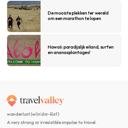
De mooiste plekken ter wereld
om een marathon te lopen
Hawaii: paradijslijk eiland, surfen
en ananasplantages!
wanderlust (wŏn′dər-lŭst′)
A very strong or irresistible impulse to travel.