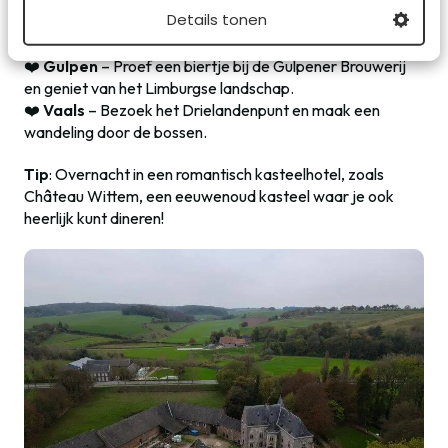
Details tonen
❤️
Maastricht
– Struin samen door de gezellige straatjes
en sla de culinaire parels niet over.
❤️
Gulpen
– Proef een biertje bij de Gulpener Brouwerij
en geniet van het Limburgse landschap.
❤️
Vaals
– Bezoek het Drielandenpunt en maak een
wandeling door de bossen.
Tip
: Overnacht in een romantisch kasteelhotel, zoals
Château Wittem, een eeuwenoud kasteel waar je ook
heerlijk kunt dineren!