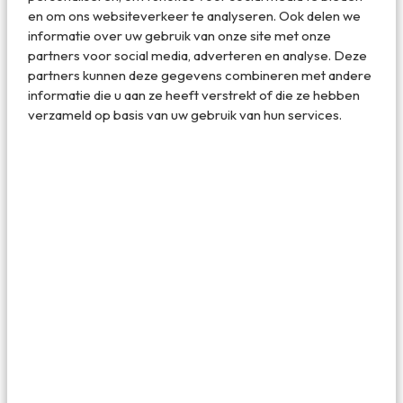
met een kasteel en schilderachtige straatjes.
en om ons websiteverkeer te analyseren. Ook delen we
informatie over uw gebruik van onze site met onze
Tip
: De Ardennen zit vol met geweldige accommodaties,
partners voor social media, adverteren en analyse. Deze
zowel in de natuur als in een van de gezellige stadjes.
partners kunnen deze gegevens combineren met andere
Durbuy is zeker leuk voor een nachtje. Trakteer jezelf op
informatie die u aan ze heeft verstrekt of die ze hebben
een overnachting in Chateau Cardinal
. In La Roche-en-
verzameld op basis van uw gebruik van hun services.
Ardenne vind je
Cosy Little Loft
, inclusief jacuzzi op het
buitenterras.