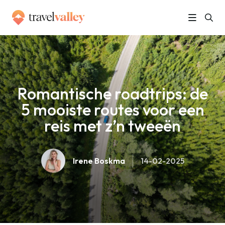
»
Home
Romantische roadtrips: de 5 mooiste routes voor een reis met z’n tweeën
Romantische roadtrips: de
5 mooiste routes voor een
reis met z’n tweeën
Irene Boskma
14-02-2025