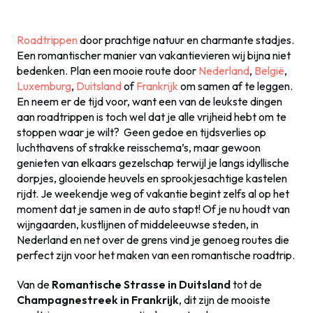
Roadtrippen
door prachtige natuur en charmante stadjes.
Een romantischer manier van vakantievieren wij bijna niet
bedenken. Plan een mooie route door
Nederland
,
België
,
Luxemburg
,
Duitsland
of
Frankrijk
om samen af te leggen.
En neem er de tijd voor, want een van de leukste dingen
aan roadtrippen is toch wel dat je alle vrijheid hebt om te
stoppen waar je wilt? Geen gedoe en tijdsverlies op
luchthavens of strakke reisschema’s, maar gewoon
genieten van elkaars gezelschap terwijl je langs idyllische
dorpjes, glooiende heuvels en sprookjesachtige kastelen
rijdt. Je weekendje weg of vakantie begint zelfs al op het
moment dat je samen in de auto stapt! Of je nu houdt van
wijngaarden, kustlijnen of middeleeuwse steden, in
Nederland en net over de grens vind je genoeg routes die
perfect zijn voor het maken van een romantische roadtrip.
Van de
Romantische Strasse in Duitsland
tot de
Champagnestreek in Frankrijk
, dit zijn de mooiste