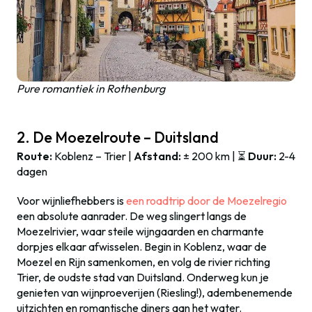
Pure romantiek in Rothenburg
2. De Moezelroute – Duitsland
Route:
Koblenz – Trier |
Afstand:
± 200 km | ⏳
Duur:
2-4
dagen
Voor wijnliefhebbers is
een roadtrip door de Moezelregio
een absolute aanrader. De weg slingert langs de
Moezelrivier, waar steile wijngaarden en charmante
dorpjes elkaar afwisselen. Begin in Koblenz, waar de
Moezel en Rijn samenkomen, en volg de rivier richting
Trier, de oudste stad van Duitsland. Onderweg kun je
genieten van wijnproeverijen (Riesling!), adembenemende
uitzichten en romantische diners aan het water.