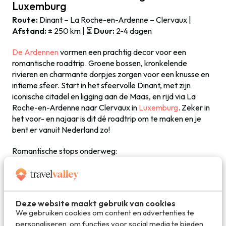
Luxemburg
Route:
Dinant – La Roche-en-Ardenne – Clervaux |
Afstand:
± 250 km | ⏳
Duur:
2-4 dagen
De Ardennen
vormen een prachtig decor voor een
romantische roadtrip. Groene bossen, kronkelende
rivieren en charmante dorpjes zorgen voor een knusse en
intieme sfeer. Start in het sfeervolle Dinant, met zijn
iconische citadel en ligging aan de Maas, en rijd via La
Roche-en-Ardenne naar Clervaux in
Luxemburg
. Zeker in
het voor- en najaar is dit dé roadtrip om te maken en je
bent er vanuit Nederland zo!
Romantische stops onderweg:
❤️
Dinant
– De geboorteplaats van de saxofoon, met een
prachtig uitzicht vanaf de citadel.
❤️
La Roche-en-Ardenne
– Een pittoresk stadje aan de
Ourthe, met een ruïne die ‘s avonds sfeervol verlicht
Deze website maakt gebruik van cookies
wordt. Ook Durbuy is zo’n sprookjesachtig mooi dorpje.
We gebruiken cookies om content en advertenties te
❤️
Clervaux
– Een
sprookjesachtig Luxemburgs stadje
personaliseren, om functies voor social media te bieden