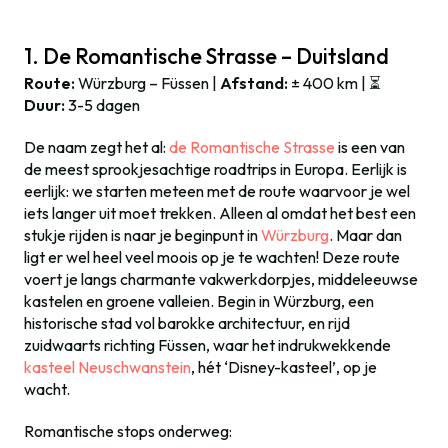
1. De Romantische Strasse – Duitsland
Route:
Würzburg – Füssen |
Afstand:
± 400 km | ⏳
Duur:
3-5 dagen
De naam zegt het al:
de Romantische Strasse
is een van
de meest sprookjesachtige roadtrips in Europa. Eerlijk is
eerlijk: we starten meteen met de route waarvoor je wel
iets langer uit moet trekken. Alleen al omdat het best een
stukje rijden is naar je beginpunt in
Würzburg
. Maar dan
ligt er wel heel veel moois op je te wachten! Deze route
voert je langs charmante vakwerkdorpjes, middeleeuwse
kastelen en groene valleien. Begin in Würzburg, een
historische stad vol barokke architectuur, en rijd
zuidwaarts richting Füssen, waar het indrukwekkende
kasteel Neuschwanstein
, hét ‘Disney-kasteel’, op je
wacht.
Romantische stops onderweg: