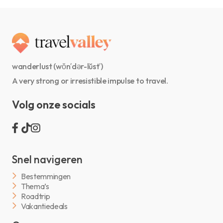
wanderlust (wŏn′dər-lŭst′)
A very strong or irresistible impulse to travel.
Volg onze socials
Snel navigeren
Bestemmingen
Thema’s
Roadtrip
Vakantiedeals