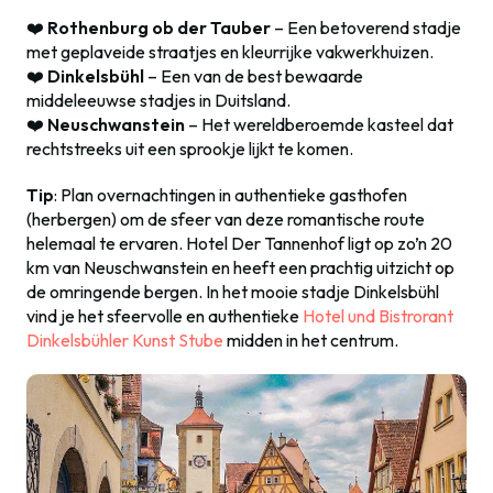
❤️
Rothenburg ob der Tauber
– Een betoverend stadje
met geplaveide straatjes en kleurrijke vakwerkhuizen.
❤️
Dinkelsbühl
– Een van de best bewaarde
middeleeuwse stadjes in Duitsland.
❤️
Neuschwanstein
– Het wereldberoemde kasteel dat
rechtstreeks uit een sprookje lijkt te komen.
Tip
: Plan overnachtingen in authentieke gasthofen
(herbergen) om de sfeer van deze romantische route
helemaal te ervaren. Hotel Der Tannenhof ligt op zo’n 20
km van Neuschwanstein en heeft een prachtig uitzicht op
de omringende bergen. In het mooie stadje Dinkelsbühl
vind je het sfeervolle en authentieke
Hotel und Bistrorant
Dinkelsbühler Kunst Stube
midden in het centrum.